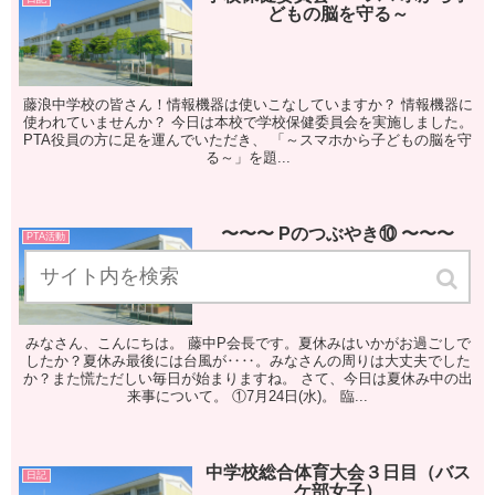
どもの脳を守る～
藤浪中学校の皆さん！情報機器は使いこなしていますか？ 情報機器に
使われていませんか？ 今日は本校で学校保健委員会を実施しました。
PTA役員の方に足を運んでいただき、 「～スマホから子どもの脳を守
る～」を題...
〜〜〜 Pのつぶやき⑩ 〜〜〜
PTA活動
みなさん、こんにちは。 藤中P会長です。夏休みはいかがお過ごしで
したか？夏休み最後には台風が‥‥。みなさんの周りは大丈夫でした
か？また慌ただしい毎日が始まりますね。 さて、今日は夏休み中の出
来事について。 ①7月24日(水)。 臨...
中学校総合体育大会３日目（バス
日記
ケ部女子）