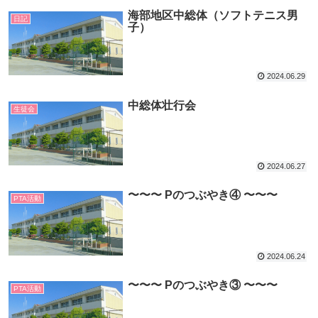
海部地区中総体（ソフトテニス男
日記
子）
2024.06.29
中総体壮行会
生徒会
2024.06.27
〜〜〜 Pのつぶやき④ 〜〜〜
PTA活動
2024.06.24
〜〜〜 Pのつぶやき③ 〜〜〜
PTA活動