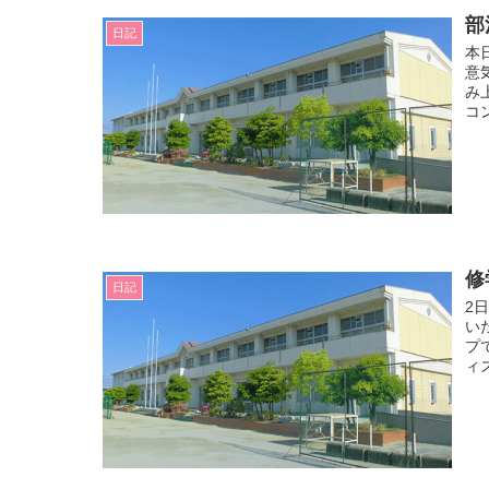
部
日記
本
意
み
コ
修
日記
2
い
プ
ィ