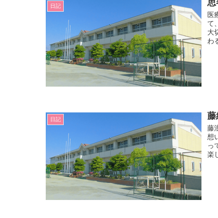
思
日記
医
て
大
わ
藤
日記
藤
想
っ
楽