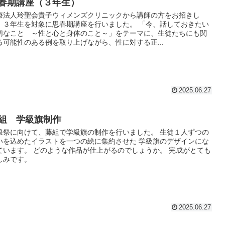
春期講座（３年生）
療法人玲聖会貴子ウィメンズクリニックから講師の方をお招きし
、３年生を対象に思春期講座を行いました。 「今、話しておきたい
切なこと ～性と心と身体のこと～」をテーマに、生徒たちにも関
る可能性のある例を取り上げながら、性に対する正...
2025.06.27
組 学級旗制作
浪祭に向けて、藤組で学級旗の制作を行いました。 生徒１人ずつの
いを込めたイラストを一つの絵に集約させた 学級旗のデザインにな
ています。 どのような作品が仕上がるのでしょうか。 完成がとても
しみです。
2025.06.27