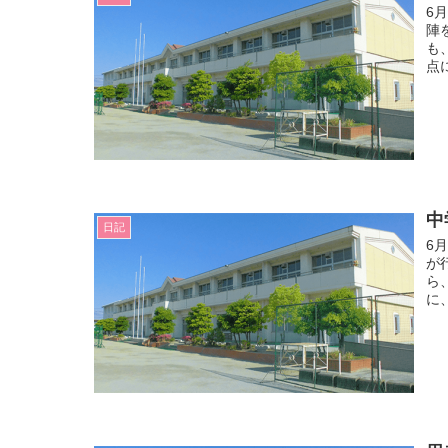
6
陣
も
点
中
日記
6
が
ら
に