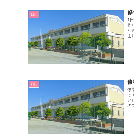
修
日記
1
作
江
ま
修
日記
修
っ
と
の