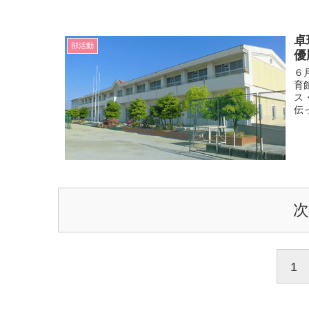
卓
部活動
優
６
育
ス
伝
1