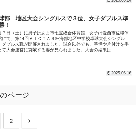
2025.06.24
球部 地区大会シングルスで３位、女子ダブルス準
勝！
月７日（土）に男子はあま市七宝総合体育館、女子は愛西市佐織体
館にて、第44回ＶＩＣＴＡＳ杯海部地区中学校卓球大会シングル
・ダブルス戦が開催されました。試合以外でも、準備や片付けを手
って大会運営に貢献する姿が見られました。大会の結果は...
2025.06.16
次のページ
2