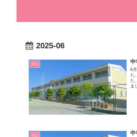
2025-06
中
日記
6
た
た
ま
中
日記