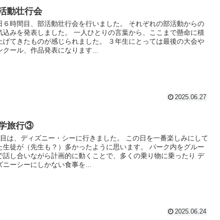
活動壮行会
日６時間目、部活動壮行会を行いました。 それぞれの部活動からの
気込みを発表しました。 一人ひとりの言葉から、ここまで懸命に積
上げてきたものが感じられました。 ３年生にとっては最後の大会や
ンクール、作品発表になります...
2025.06.27
学旅行③
日目は、ディズニー・シーに行きました。 この日を一番楽しみにして
た生徒が（先生も？）多かったように思います。 パーク内をグルー
で話し合いながら計画的に動くことで、多くの乗り物に乗ったり デ
ズニーシーにしかない食事を...
2025.06.24