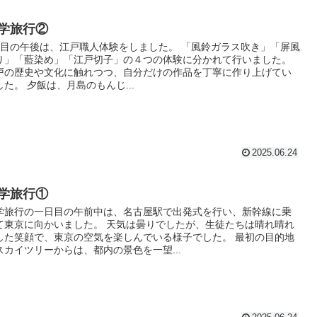
学旅行②
日目の午後は、江戸職人体験をしました。 「風鈴ガラス吹き」「屏風
り」「藍染め」「江戸切子」の４つの体験に分かれて行いました。
戸の歴史や文化に触れつつ、自分だけの作品を丁寧に作り上げてい
した。 夕飯は、月島のもんじ...
2025.06.24
学旅行①
学旅行の一日目の午前中は、名古屋駅で出発式を行い、新幹線に乗
て東京に向かいました。 天気は曇りでしたが、生徒たちは晴れ晴れ
した笑顔で、東京の空気を楽しんでいる様子でした。 最初の目的地
スカイツリーからは、都内の景色を一望...