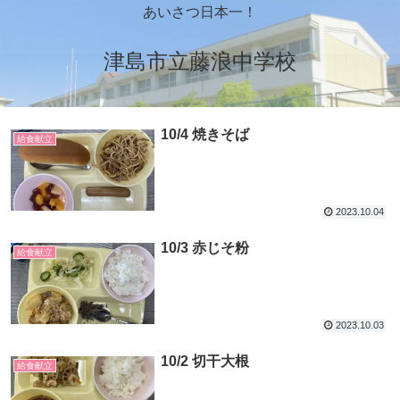
あいさつ日本一！
津島市立藤浪中学校
10/4 焼きそば
給食献立
2023.10.04
10/3 赤じそ粉
給食献立
2023.10.03
10/2 切干大根
給食献立