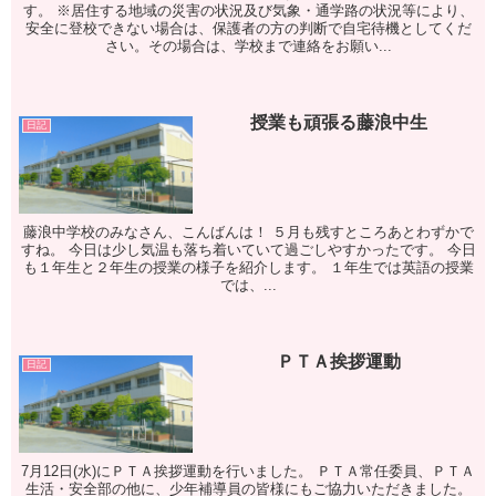
す。 ※居住する地域の災害の状況及び気象・通学路の状況等により、
安全に登校できない場合は、保護者の方の判断で自宅待機としてくだ
さい。その場合は、学校まで連絡をお願い...
授業も頑張る藤浪中生
日記
藤浪中学校のみなさん、こんばんは！ ５月も残すところあとわずかで
すね。 今日は少し気温も落ち着いていて過ごしやすかったです。 今日
も１年生と２年生の授業の様子を紹介します。 １年生では英語の授業
では、...
ＰＴＡ挨拶運動
日記
7月12日(水)にＰＴＡ挨拶運動を行いました。 ＰＴＡ常任委員、ＰＴＡ
生活・安全部の他に、少年補導員の皆様にもご協力いただきました。