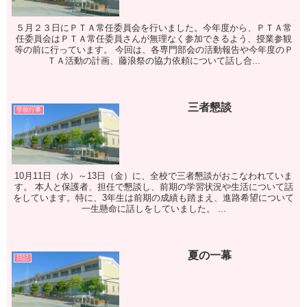
５月２３日にＰＴＡ常任委員会を行いました。今年度から、ＰＴＡ常
任委員会はＰＴＡ常任委員さんが無理なく参加できるよう、授業参観
等の前に行っています。 今回は、各専門部会の活動報告や今年度のＰ
ＴＡ活動の計画、藤浪祭の協力依頼について話し合...
三者懇談
学校行事
10月11日（水）～13日（金）に、全校で三者懇談がおこなわれていま
す。 本人と保護者、担任で懇談し、前期の学習状況や生活について話
をしています。特に、3年生は前期の成績も踏まえ、進路希望について
一生懸命に話しをしていました。 ...
夏の一幕
日記