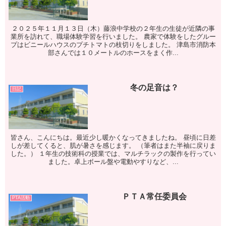
２０２５年１１月１３日（木）藤浪中学校の２年生の生徒が近隣の事
業所を訪れて、職場体験学習を行いました。 農家で体験をしたグルー
プはビニールハウスのプチトマトの枝切りをしました。 津島市消防本
部さんでは１０メートルのホースをまく作...
冬の足音は？
日記
皆さん、こんにちは。最近少し暖かくなってきましたね。 昼頃に日差
しが差してくると、肌が暑さを感じます。 （筆者はまた半袖に戻りま
した。） １年生の技術科の授業では、マルチラックの製作を行ってい
ました。卓上ボール盤や電動やすりなど、...
ＰＴＡ常任委員会
PTA活動