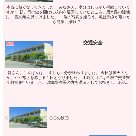
本当に熱くなってきました。 みなさん、水分はしっかり補給していま
すか？ 朝、門の鍵を開けに校内を巡回していたところ、用水路の陸地
に １匹の亀を見つけました。 「亀の写真を撮ろう。亀は動きが遅いか
ら簡単に撮影で...
交通安全
日記
皆さん、こんばんは。 ４月も半分が終わりました。 今日は曇天のな
か、やや寒さを感じる１日となりました。 １時間目には全校で交通安
全教室を行いました。 津島警察署の方を講師としてお招きし、お話...
〇〇の秋②